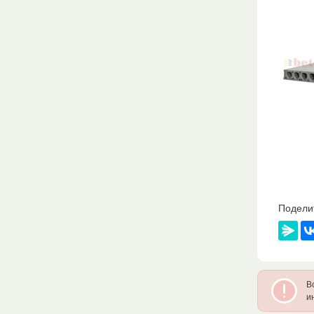
Подели
В
и