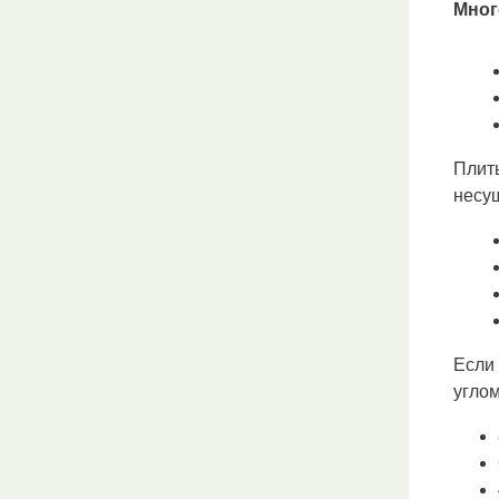
Мног
Плит
несу
Если 
углом