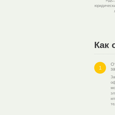
НДС.
юридически
Как 
О
1
з
За
оф
мо
эл
ил
те