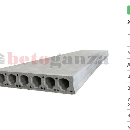
Н
М
Д
Ш
В
У
р
В
М