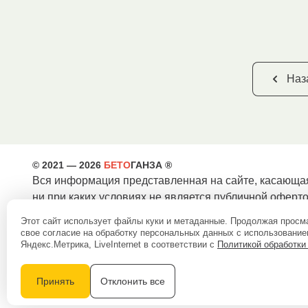
Наз
© 2021 — 2026
БЕТО
ГАНЗА ®
Вся информация представленная на сайте, касающая
ни при каких условиях не является публичной оферт
Этот сайт использует файлы куки и метаданные. Продолжая просм
свое согласие на обработку персональных данных с использовани
Политика конфиденциальности
Яндекс.Метрика, LiveInternet в соответствии с
Политикой обработки
8 (800) 300 43 54
8 (812) 679 00 40
info@betoganza.ru
Принять
Отклонить все