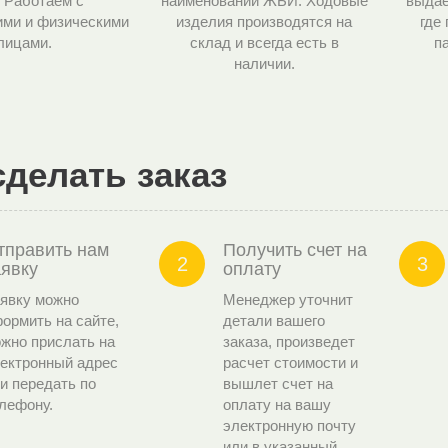
 Работаем с
наименований ЖБИ. Ходовые
выдае
ми и физическими
изделия производятся на
где
лицами.
склад и всегда есть в
п
наличии.
сделать заказ
тправить нам
Получить счет на
2
3
аявку
оплату
явку можно
Менеджер уточнит
ормить на сайте,
детали вашего
жно прислать на
заказа, произведет
ектронный адрес
расчет стоимости и
и передать по
вышлет счет на
лефону.
оплату на вашу
электронную почту
или в указанный