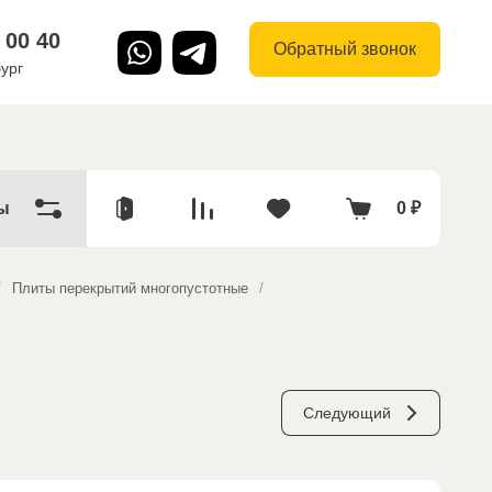
 00 40
Обратный звонок
ург
ы
0
₽
/
Плиты перекрытий многопустотные
/
Следующий