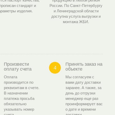
тся паспорт качества,
продукцию в любой регион
 прописан стандарт и
России. По Санкт-Петербургу
араметры изделия.
и Ленинградской области
доступна услуга выгрузки и
монтажа ЖБИ.
Произвести
Принять заказ на
4
оплату счета
объекте
Оплата
Мы согласуем с
производится по
вами дату доставки
реквизитам в счете.
заранее. А также, за
В назначении
день до отгрузки
платежа просьба
менеджер еще раз
обязательно
проинформирует вас
указывать номер
о дате и времени
счета.
доставки.