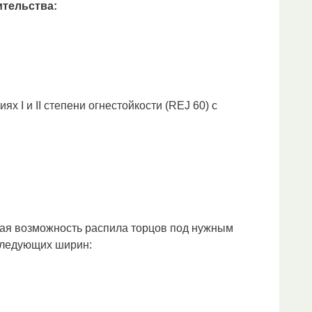
тельства:
ниях
I
и II степени огнестойкости (REJ 60) с
ская возможность распила торцов под нужным
 следующих ширин: