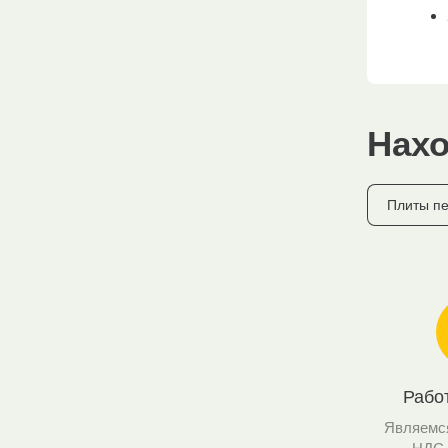
Нахо
Плиты пе
Рабо
Являемс