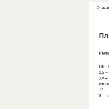
Описа
Пл
Расш
ПБ -
2,2 –
ХХ –
изго
12 – 
8 - р