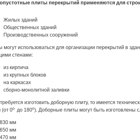
опустотные плиты перекрытий применяются для строи
Жилых зданий
Общественных зданий
Производственных сооружений
ы могут использоваться для организации перекрытий в зда
щими стенами:
из кирпича
из крупных блоков
на каркасах
сборно-монолитной заливки
требуется изготовить доборную плиту, то имеется техниче
о
о
 (от
0
до 180
). Доборные плиты могут быть изготовлены
830 мм
650 мм
470 мм