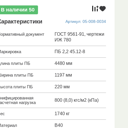
В наличии
50
Характеристики
Артикул:
05-008-0034
ормативный документ
ГОСТ 9561-91, чертежи
ИЖ 780
аркировка
ПБ 2,2 45.12-8
лина плиты ПБ
4480 мм
ирина плиты ПБ
1197 мм
ысота плиты ПБ
220 мм
нифицированная
800 (8,0) кгс/м2 (кПа)
асчетная нагрузка
ес
1740 кг
атериал
В40